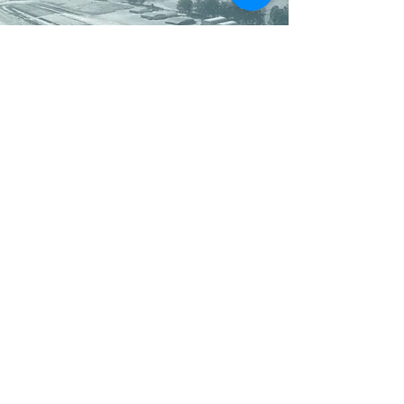
Desenvolvimento
Com o crescimento do clube, o aumento da
frota e da construção de hangares, diversas
gestões de prefeitos buscaram por
recursos para a ampliação e asfaltamento
da pista desde 1991. No entanto, as obras
só iniciaram em fevereiro de 1996 e a
conclusão se deu em dezembro do mesmo
ano. Desde então, o Aeroclube de Tatuí se
desenvolveu cada vez mais, de forma a
sediar campeonatos e eventos aéreos, bem
como promover as festas do 11 de agosto